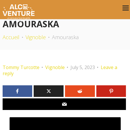
AMOURASKA
Accueil
Vignoble
Amouraska
Tommy Turcotte
Vignoble
July 5, 2023
Leave a
reply