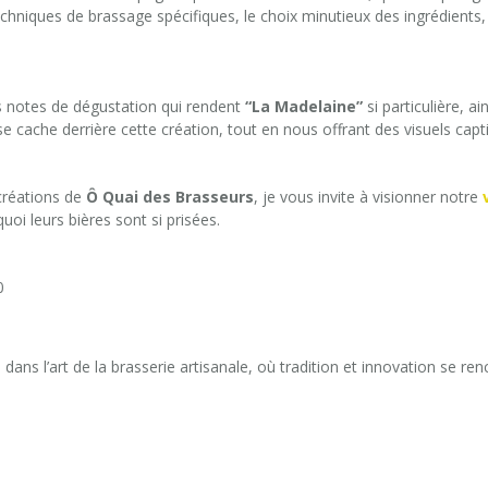
echniques de brassage spécifiques, le choix minutieux des ingrédients,
es notes de dégustation qui rendent
“La Madelaine”
si particulière, a
e cache derrière cette création, tout en nous offrant des visuels capt
créations de
Ô Quai des Brasseurs
, je vous invite à visionner notre
oi leurs bières sont si prisées.
0
ans l’art de la brasserie artisanale, où tradition et innovation se r