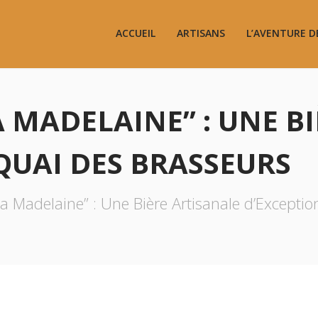
ACCUEIL
ARTISANS
L’AVENTURE D
 MADELAINE” : UNE B
QUAI DES BRASSEURS
a Madelaine” : Une Bière Artisanale d’Excepti