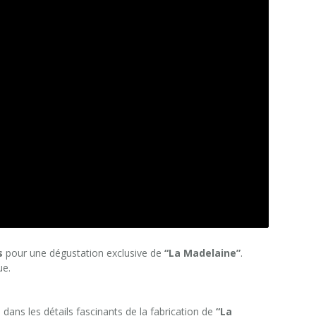
s
pour une dégustation exclusive de
“La Madelaine”
.
ue.
ns les détails fascinants de la fabrication de
“La