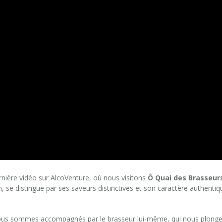
nière vidéo sur AlcoVenture, où nous visitons
Ô Quai des Brasseur
ion, se distingue par ses saveurs distinctives et son caractère authentiq
ous sommes accompagnés par le brasseur lui-même, qui nous plonge da