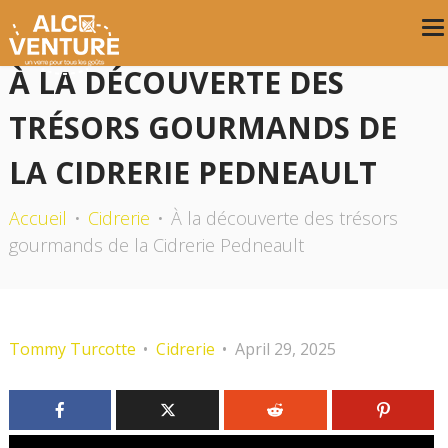
À LA DÉCOUVERTE DES
TRÉSORS GOURMANDS DE
LA CIDRERIE PEDNEAULT
Accueil
Cidrerie
À la découverte des trésors
gourmands de la Cidrerie Pedneault
Tommy Turcotte
Cidrerie
April 29, 2025